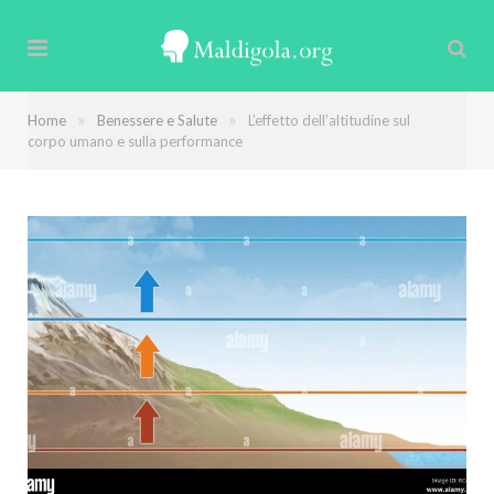
»
»
Home
Benessere e Salute
L’effetto dell’altitudine sul
corpo umano e sulla performance