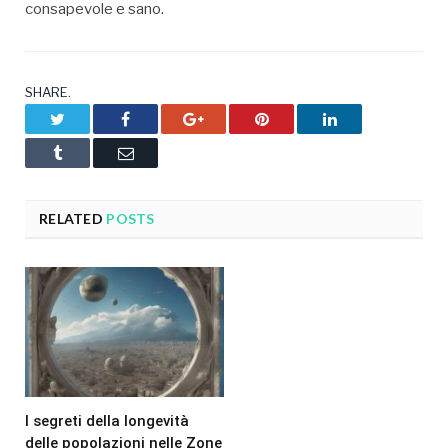
consapevole e sano.
SHARE.
Twitter
Facebook
Google+
Pinterest
LinkedIn
Tumblr
Email
RELATED
POSTS
I segreti della longevità
delle popolazioni nelle Zone