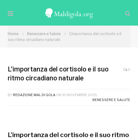
Il cortisolo, conosciuto come l'ormone dello stress,
gioca un ruolo cruciale nel nostro organismo. La sua
produzione segue un ritmo circadiano, con picchi al
mattino e necessità di equilibrio, influenzando
»
»
Home
Benessere e Salute
L’importanza del cortisolo e il
energia, umore e salute generale. Comprendere
suo ritmo circadiano naturale
questo ciclo è fondamentale per ottimizzare il
benessere quotidiano.
L’importanza del cortisolo e il suo
0
ritmo circadiano naturale
BY
REDAZIONE MAL DI GOLA
ON
30 NOVEMBRE 2025
BENESSERE E SALUTE
L’importanza del cortisolo e il suo ritmo