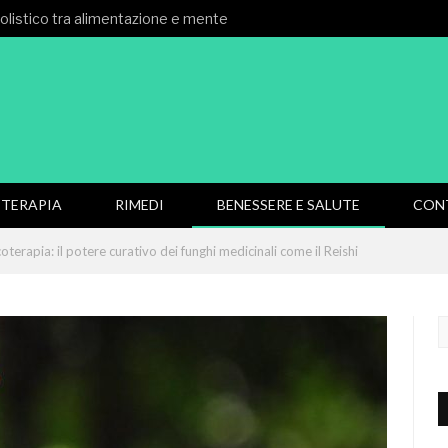
 olistico tra alimentazione e mente
TERAPIA
RIMEDI
BENESSERE E SALUTE
CON
oterapia: il potere curativo dei funghi medicinali come il Reishi