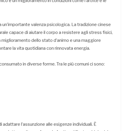
co e un miglioramento in condizioni come l’artrite e le
 ha un’importante valenza psicologica. La tradizione cinese
 capace di aiutare il corpo a resistere agli stress fisici,
un miglioramento dello stato d’animo e una maggiore
ntare la vita quotidiana con rinnovata energia.
e consumato in diverse forme. Tra le più comuni ci sono:
 adattare l’assunzione alle esigenze individuali. È