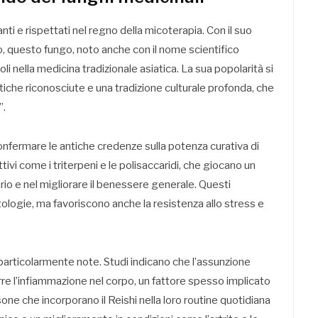
anti e rispettati nel regno della micoterapia. Con il suo
o, questo fungo, noto anche con il nome scientifico
coli nella medicina tradizionale asiatica. La sua popolarità si
iche riconosciute e una tradizione culturale profonda, che
”.
confermare le antiche credenze sulla potenza curativa di
ivi come i triterpeni e le polisaccaridi, che giocano un
ario e nel migliorare il benessere generale. Questi
logie, ma favoriscono anche la resistenza allo stress e
particolarmente note. Studi indicano che l’assunzione
rre l’infiammazione nel corpo, un fattore spesso implicato
one che incorporano il Reishi nella loro routine quotidiana