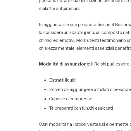
possono notare una diminuzione del dolore croni
malattie autoimmuni.
In aggiunta alle sue proprietà fisiche, il Reishi
lo considera un adaptogeno, un composto naturale
chimici ed emotivi. Molti utenti testimoniano 
chiarezza mentale, elementi essenziali per affro
Modalità di assunzione
: Il Reishi può esser
Estratti liquidi
Polveri da aggiungere a frullati o bevande
Capsule o compresse
Tè preparati con funghi essiccati
Ogni modalità ha i propri vantaggi e permette di