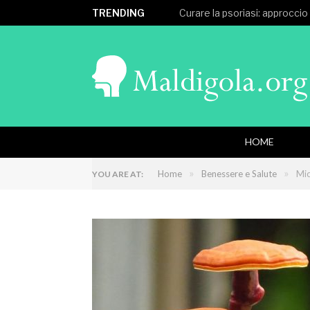
TRENDING
Curare la psoriasi: approccio
HOME
»
»
Home
Benessere e Salute
Mic
YOU ARE AT: