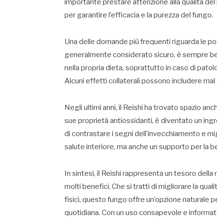
importante prestare attenzione alla qualità del
per garantire l’efficacia e la purezza del fungo.
Una delle domande più frequenti riguarda le poss
generalmente considerato sicuro, è sempre bene
nella propria dieta, soprattutto in caso di pat
Alcuni effetti collaterali possono includere mal d
Negli ultimi anni, il Reishi ha trovato spazio an
sue proprietà antiossidanti, è diventato un ing
di contrastare i segni dell’invecchiamento e migl
salute interiore, ma anche un supporto per la be
In sintesi, il Reishi rappresenta un tesoro della
molti benefici. Che si tratti di migliorare la quali
fisici, questo fungo offre un’opzione naturale p
quotidiana. Con un uso consapevole e informato,