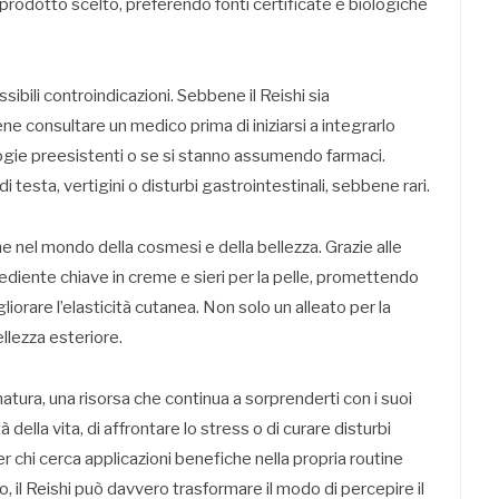
 prodotto scelto, preferendo fonti certificate e biologiche
ibili controindicazioni. Sebbene il Reishi sia
 consultare un medico prima di iniziarsi a integrarlo
ologie preesistenti o se si stanno assumendo farmaci.
i testa, vertigini o disturbi gastrointestinali, sebbene rari.
che nel mondo della cosmesi e della bellezza. Grazie alle
rediente chiave in creme e sieri per la pelle, promettendo
iorare l’elasticità cutanea. Non solo un alleato per la
llezza esteriore.
 natura, una risorsa che continua a sorprenderti con i suoi
tà della vita, di affrontare lo stress o di curare disturbi
er chi cerca applicazioni benefiche nella propria routine
 il Reishi può davvero trasformare il modo di percepire il