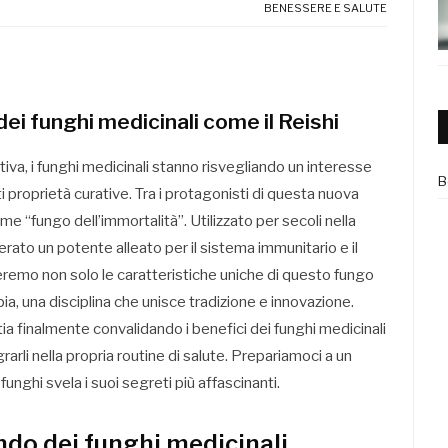
BENESSERE E SALUTE
dei funghi medicinali come il Reishi
iva, i funghi medicinali stanno risvegliando un interesse
B
 proprietà curative. Tra i protagonisti di questa nuova
ome “fungo dell’immortalità”. Utilizzato per secoli nella
derato un potente alleato per il sistema immunitario e il
remo non solo le caratteristiche uniche di questo fungo
ia, una disciplina che unisce tradizione e innovazione.
 finalmente convalidando i benefici dei funghi medicinali
rli nella propria routine di salute. Prepariamoci a un
funghi svela i suoi segreti più affascinanti.
ondo dei funghi medicinali