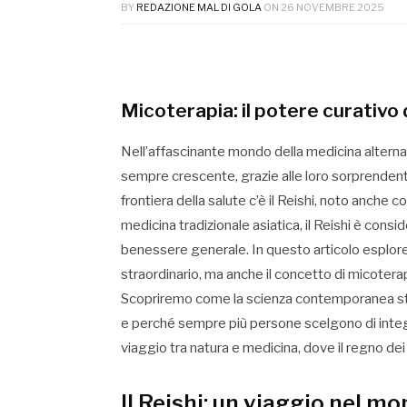
BY
REDAZIONE MAL DI GOLA
ON
26 NOVEMBRE 2025
Micoterapia: il potere curativo 
Nell’affascinante mondo della medicina alternat
sempre crescente, grazie alle loro sorprendenti
frontiera della salute c’è il Reishi, noto anche c
medicina tradizionale asiatica, il Reishi è consi
benessere generale. In questo articolo esplore
straordinario, ma anche il concetto di micoterap
Scopriremo come la scienza contemporanea stia
e perché sempre più persone scelgono di integra
viaggio tra natura e medicina, dove il regno dei 
Il Reishi: un viaggio nel m