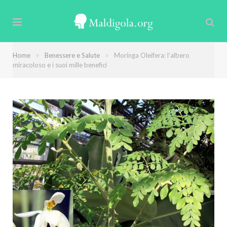
»
»
Home
Benessere e Salute
Moringa Oleifera: l’albero
miracoloso e i suoi mille benefici