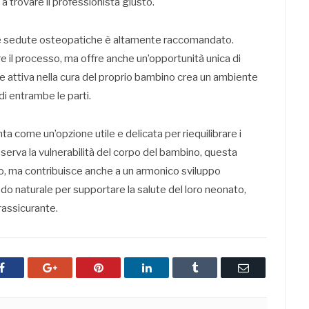
a trovare il professionista giusto.
e le sedute osteopatiche è altamente raccomandato.
e il processo, ma offre anche un’opportunità unica di
te attiva nella cura del proprio bambino crea un ambiente
di entrambe le parti.
ta come un’opzione utile e delicata per riequilibrare i
serva la vulnerabilità del corpo del bambino, questa
co, ma contribuisce anche a un armonico sviluppo
do naturale per supportare la salute del loro neonato,
rassicurante.
Facebook
Google+
Pinterest
LinkedIn
Tumblr
Email