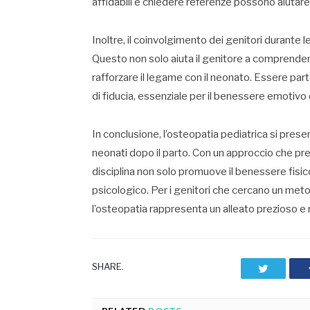
affidabili e chiedere referenze possono aiutare 
Inoltre, il coinvolgimento dei genitori durant
Questo non solo aiuta il genitore a comprender
rafforzare il legame con il neonato. Essere par
di fiducia, essenziale per il benessere emotivo 
In conclusione, l’osteopatia pediatrica si presen
neonati dopo il parto. Con un approccio che pre
disciplina non solo promuove il benessere fisi
psicologico. Per i genitori che cercano un meto
l’osteopatia rappresenta un alleato prezioso e 
SHARE.
Twitter