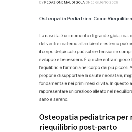
BY
REDAZIONE MAL DI GOLA
ON
13 GIUGNO 2026
Osteopatia Pediatrica: Come Riequilibra
La nascita è un momento di grande gioia, ma an
del ventre materno all’ambiente esterno può no
il corpo del piccolo può subire tensioni e compr
sviluppo e benessere. È qui che entra in gioco l’
l’equilibrio e l’armonia nel corpo dei più piccoli
propone di supportare la salute neonatale, migl
fondamentale nei primi mesi di vita. In questo
rappresentare un prezioso alleato nel riequilibra
sano e sereno.
Osteopatia pediatrica per n
riequilibrio post-parto