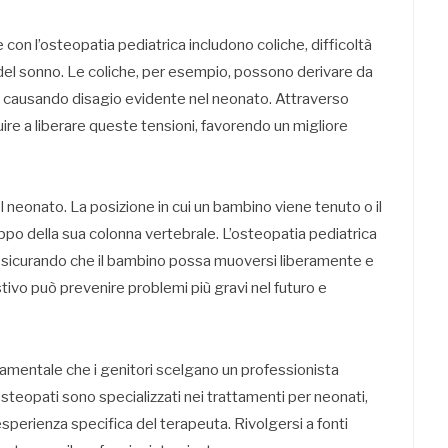
on l’osteopatia pediatrica includono coliche, difficoltà
i del sonno. Le coliche, per esempio, possono derivare da
 causando disagio evidente nel neonato. Attraverso
uire a liberare queste tensioni, favorendo un migliore
l neonato. La posizione in cui un bambino viene tenuto o il
ppo della sua colonna vertebrale. L’osteopatia pediatrica
ssicurando che il bambino possa muoversi liberamente e
vo può prevenire problemi più gravi nel futuro e
damentale che i genitori scelgano un professionista
osteopati sono specializzati nei trattamenti per neonati,
’esperienza specifica del terapeuta. Rivolgersi a fonti