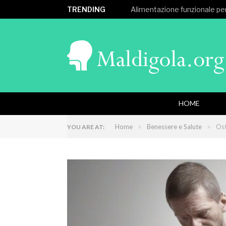
TRENDING
Alimentazione funzionale per
HOME
»
»
Home
Benessere e Salute
Ost
YOU ARE AT: