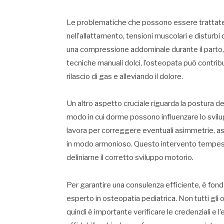
Le problematiche che possono essere trattate c
nell’allattamento, tensioni muscolari e disturb
una compressione addominale durante il parto,
tecniche manuali dolci, l’osteopata può contrib
rilascio di gas e alleviando il dolore.
Un altro aspetto cruciale riguarda la postura de
modo in cui dorme possono influenzare lo svilu
lavora per correggere eventuali asimmetrie, a
in modo armonioso. Questo intervento tempesti
deliniarne il corretto sviluppo motorio.
Per garantire una consulenza efficiente, è fon
esperto in osteopatia pediatrica. Non tutti gli 
quindi è importante verificare le credenziali e l