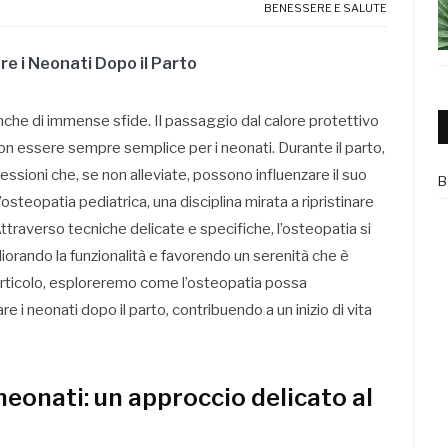
BENESSERE E SALUTE
re i Neonati Dopo il Parto
che di immense sfide. Il passaggio dal calore protettivo
n essere sempre semplice per i neonati. Durante il parto,
essioni che, se non alleviate, possono influenzare il suo
B
osteopatia pediatrica, una disciplina mirata a ripristinare
. Attraverso tecniche delicate e specifiche, l’osteopatia si
iorando la funzionalità e favorendo un serenità che è
 articolo, esploreremo come l’osteopatia possa
re i neonati dopo il parto, contribuendo a un inizio di vita
eonati: un approccio delicato al