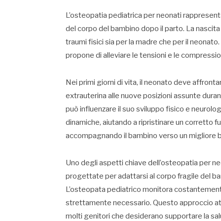
L’osteopatia pediatrica per neonati rappresenta u
del corpo del bambino dopo il parto. La nasci
traumi fisici sia per la madre che per il neonato
propone di alleviare le tensioni e le compress
Nei primi giorni di vita, il neonato deve affront
extrauterina alle nuove posizioni assunte durant
può influenzare il suo sviluppo fisico e neurolo
dinamiche, aiutando a ripristinare un corretto
accompagnando il bambino verso un migliore 
Uno degli aspetti chiave dell’osteopatia per neo
progettate per adattarsi al corpo fragile del b
L’osteopata pediatrico monitora costantemente
strettamente necessario. Questo approccio att
molti genitori che desiderano supportare la sal