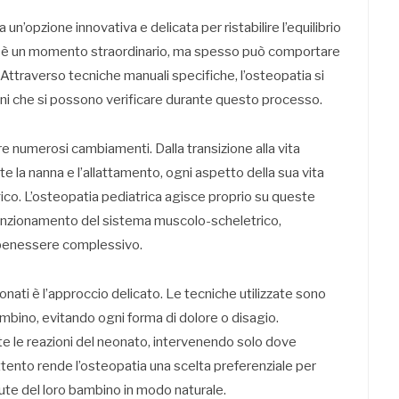
n’opzione innovativa e delicata per ristabilire l’equilibrio
ta è un momento straordinario, ma spesso può comportare
. Attraverso tecniche manuali specifiche, l’osteopatia si
ioni che si possono verificare durante questo processo.
are numerosi cambiamenti. Dalla transizione alla vita
e la nanna e l’allattamento, ogni aspetto della sua vita
gico. L’osteopatia pediatrica agisce proprio su queste
 funzionamento del sistema muscolo-scheletrico,
benessere complessivo.
nati è l’approccio delicato. Le tecniche utilizzate sono
ambino, evitando ogni forma di dolore o disagio.
 le reazioni del neonato, intervenendo solo dove
ento rende l’osteopatia una scelta preferenziale per
ute del loro bambino in modo naturale.