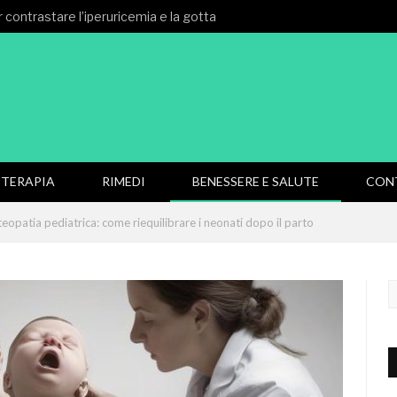
 contrastare l’iperuricemia e la gotta
TERAPIA
RIMEDI
BENESSERE E SALUTE
CON
eopatia pediatrica: come riequilibrare i neonati dopo il parto