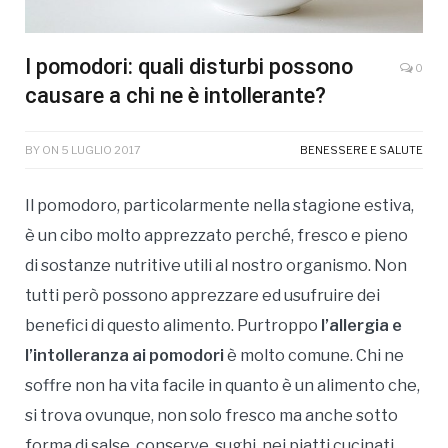
I pomodori: quali disturbi possono
0
causare a chi ne è intollerante?
BY
ON
5 LUGLIO 2017
BENESSERE E SALUTE
Il pomodoro, particolarmente nella stagione estiva,
è un cibo molto apprezzato perché, fresco e pieno
di sostanze nutritive utili al nostro organismo. Non
tutti però possono apprezzare ed usufruire dei
benefici di questo alimento. Purtroppo
l’allergia e
l’intolleranza ai pomodori
è molto comune. Chi ne
soffre non ha vita facile in quanto è un alimento che,
si trova ovunque, non solo fresco ma anche sotto
forma di salse, conserve, sughi, nei piatti cucinati