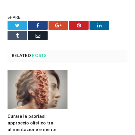
SHARE.
Twitter
Facebook
Google+
Pinterest
LinkedIn
Tumblr
Email
RELATED
POSTS
Curare la psoriasi:
approccio olistico tra
alimentazione e mente