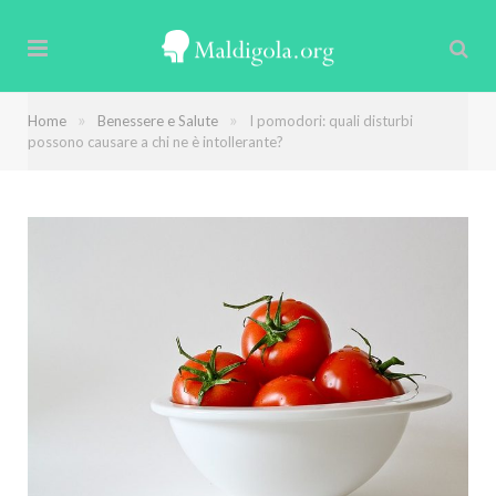
»
»
Home
Benessere e Salute
I pomodori: quali disturbi
possono causare a chi ne è intollerante?