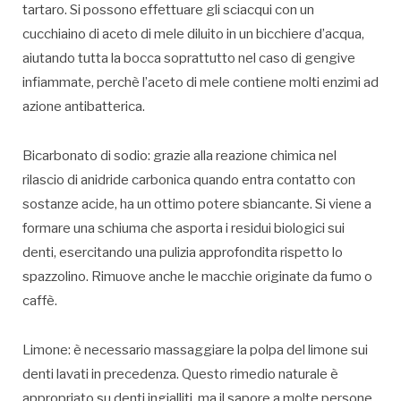
tartaro. Si possono effettuare gli sciacqui con un
cucchiaino di aceto di mele diluito in un bicchiere d’acqua,
aiutando tutta la bocca soprattutto nel caso di gengive
infiammate, perchè l’aceto di mele contiene molti enzimi ad
azione antibatterica.
Bicarbonato di sodio: grazie alla reazione chimica nel
rilascio di anidride carbonica quando entra contatto con
sostanze acide, ha un ottimo potere sbiancante. Si viene a
formare una schiuma che asporta i residui biologici sui
denti, esercitando una pulizia approfondita rispetto lo
spazzolino. Rimuove anche le macchie originate da fumo o
caffè.
Limone: è necessario massaggiare la polpa del limone sui
denti lavati in precedenza. Questo rimedio naturale è
appropriato su denti ingialliti, ma il sapore a molte persone