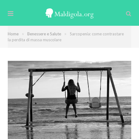
»
»
Home
Benessere e Salute
Sarcopenia: come contrastare
la perdita di massa muscolare