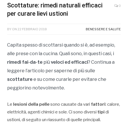
Scottature: rimedi naturali efficaci
0
per curare lievi ustioni
BY
ON
22 FEBBRAIO 2018
BENESSERE E SALUTE
Capita spesso di scottarsi quando si è, ad esempio,
alle prese con la cucina. Quali sono, in questi casi, i
rimedi fai-da-te
più
veloci ed efficaci
? Continua a
leggere l’articolo per saperne di più sulle
scottature
e su come curarle per evitare che
peggiorino notevolmente.
Le
lesioni della pelle
sono causate da vari
fattori
: calore,
elettricità, agenti chimici e sole. Ci sono diversi
tipi
di
ustioni, di seguito un riassunto di quelle principali.