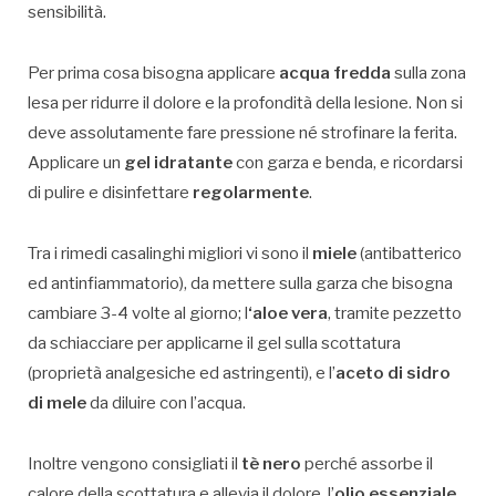
sensibilità.
Per prima cosa bisogna applicare
acqua fredda
sulla zona
lesa per ridurre il dolore e la profondità della lesione. Non si
deve assolutamente fare pressione né strofinare la ferita.
Applicare un
gel idratante
con garza e benda, e ricordarsi
di pulire e disinfettare
regolarmente
.
Tra i rimedi casalinghi migliori vi sono il
miele
(antibatterico
ed antinfiammatorio), da mettere sulla garza che bisogna
cambiare 3-4 volte al giorno; l
‘aloe vera
, tramite pezzetto
da schiacciare per applicarne il gel sulla scottatura
(proprietà analgesiche ed astringenti), e l’
aceto di sidro
di mele
da diluire con l’acqua.
Inoltre vengono consigliati il
tè nero
perché assorbe il
calore della scottatura e allevia il dolore, l’
olio essenziale