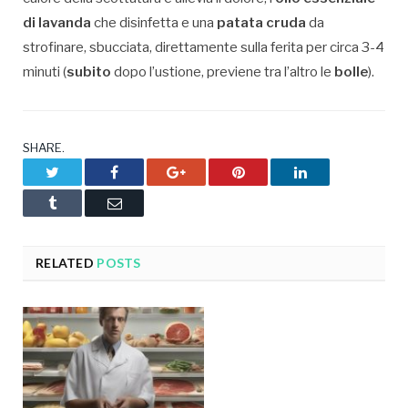
di lavanda
che disinfetta e una
patata cruda
da
strofinare, sbucciata, direttamente sulla ferita per circa 3-4
minuti (
subito
dopo l’ustione, previene tra l’altro le
bolle
).
SHARE.
Twitter
Facebook
Google+
Pinterest
LinkedIn
Tumblr
Email
RELATED
POSTS