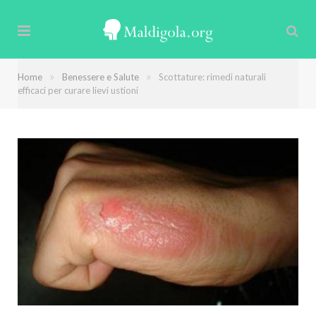
»
»
Home
Benessere e Salute
Scottature: rimedi naturali
efficaci per curare lievi ustioni