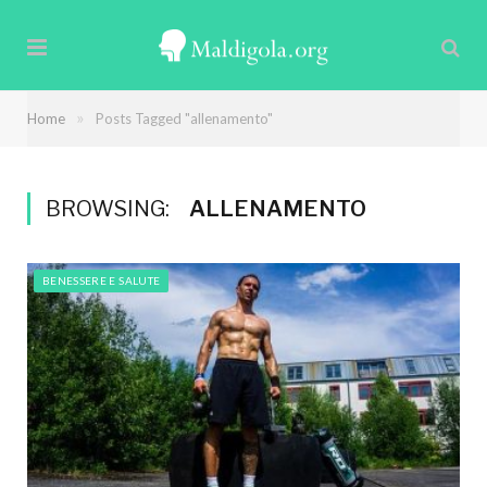
»
Home
Posts Tagged "allenamento"
BROWSING:
ALLENAMENTO
BENESSERE E SALUTE