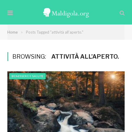
»
Home
Posts Tagged "attività all’aperto."
BROWSING:
ATTIVITÀ ALL’APERTO.
BENESSERE E SALUTE