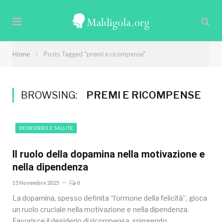
»
Home
Posts Tagged "premi e ricompense"
BROWSING:
PREMI E RICOMPENSE
BENESSERE E SALUTE
Il ruolo della dopamina nella motivazione e
nella dipendenza
15 Novembre 2025
0
La dopamina, spesso definita “l’ormone della felicità”, gioca
un ruolo cruciale nella motivazione e nella dipendenza.
Favorisce il desiderio di ricompensa, spingendo