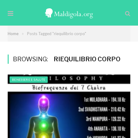
»
Home
Posts Tagged "riequilibrio corpo"
BROWSING:
RIEQUILIBRIO CORPO
BENESSERE E SALUTE