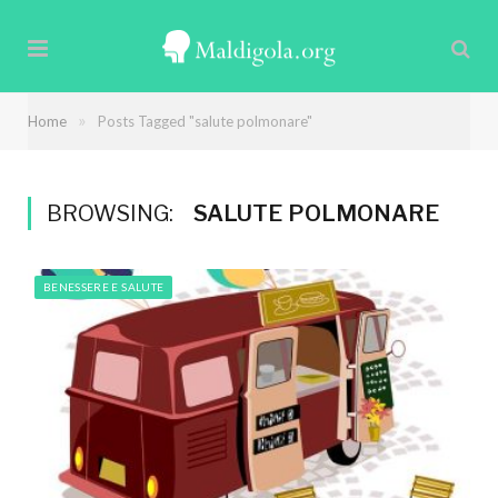
»
Home
Posts Tagged "salute polmonare"
BROWSING:
SALUTE POLMONARE
BENESSERE E SALUTE