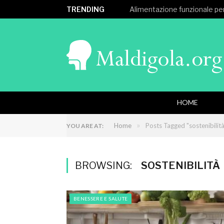
TRENDING
Alimentazione funzionale per
HOME
»
Home
Posts Tagged "sostenibilit
YOU ARE AT:
BROWSING:
SOSTENIBILITÀ
BENESSERE E SALUTE