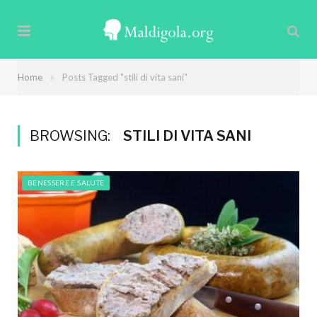
»
Home
Posts Tagged "stili di vita sani"
BROWSING:
STILI DI VITA SANI
BENESSERE E SALUTE