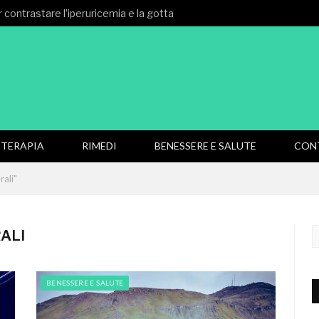
 contrastare l’iperuricemia e la gotta
TERAPIA
RIMEDI
BENESSERE E SALUTE
CON
rali"
ALI
BENESSERE E SALUTE