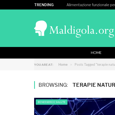
TRENDING
Alimentazione funzionale per
HOME
»
Home
Posts Tagged "terapie natu
YOU ARE AT:
BROWSING:
TERAPIE NATUR
BENESSERE E SALUTE