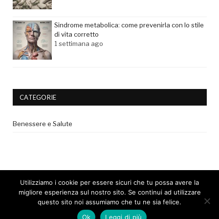
Sindrome metabolica: come prevenirla con lo stile
di vita corretto
1 settimana ago
CATEGORIE
Benessere e Salute
Utilizziamo i cookie per essere sicuri che tu possa avere la
migliore esperienza sul nostro sito. Se continui ad utilizzare
questo sito noi assumiamo che tu ne sia felice.
© 2017 - Tutti i diritti riservati. |
Privacy Policy
|
Disclaimer medico
Ok
Leggi di più