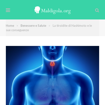
»
»
Home
Benessere e Salute
La tiroidite di Hashimoto e le
sue conseguenze