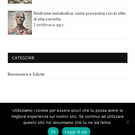
Sindrome metabolica: come prevenirla con lo stile
di vita corretto
1 settimana ago
CATEGORIE
Benessere e Salute
Utilizziamo i cookie per essere sicuri che tu possa avere la
migliore esperienza sul nostro sito. Se continui ad utilizzare
questo sito noi assumiamo che tu ne sia felice.
© 2017 - Tutti i diritti riservati. |
Privacy Policy
|
Disclaimer medico
Ok
Leggi di più
|
Cookie Policy