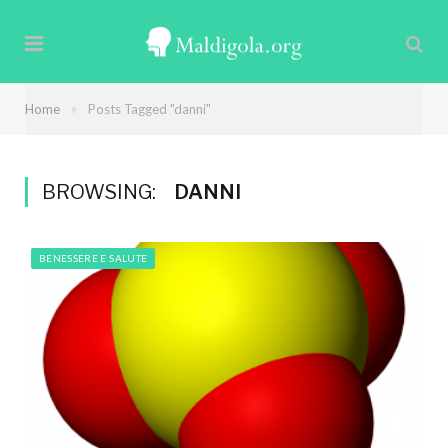
»
Home
Posts Tagged "danni"
BROWSING:
DANNI
BENESSERE E SALUTE