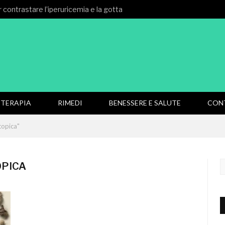
 contrastare l’iperuricemia e la gotta
TERAPIA
RIMEDI
BENESSERE E SALUTE
CON
topica"
OPICA