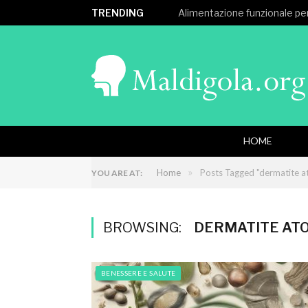
TRENDING
Alimentazione funzionale per
HOME
»
Home
Posts Tagged "dermatite a
YOU ARE AT:
BROWSING:
DERMATITE AT
BENESSERE E SALUTE