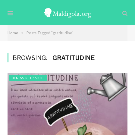
»
Home
Posts Tagged "gratitudine"
BROWSING:
GRATITUDINE
BENESSERE E SALUTE