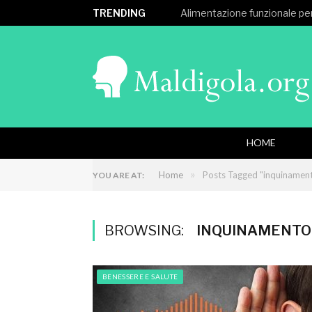
TRENDING
Alimentazione funzionale per
HOME
»
Home
Posts Tagged "inquinament
YOU ARE AT:
BROWSING:
INQUINAMENTO
BENESSERE E SALUTE