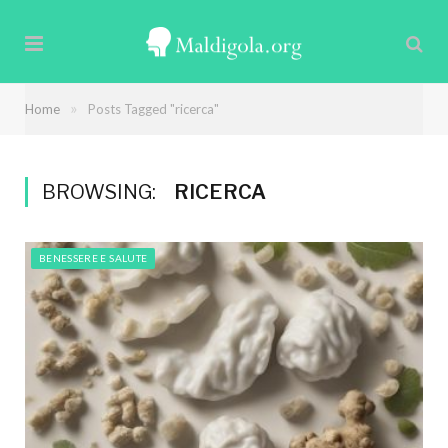
»
Home
Posts Tagged "ricerca"
BROWSING:
RICERCA
BENESSERE E SALUTE