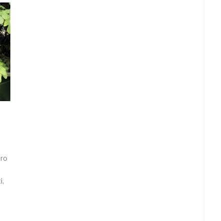
oro
i,