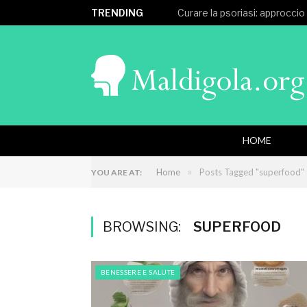
TRENDING
Curare la psoriasi: approccio
HOME
»
Home
Posts Tagged "superfood"
YOU ARE AT:
BROWSING:
SUPERFOOD
BENESSERE E SALUTE