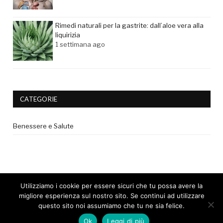
Rimedi naturali per la gastrite: dall’aloe vera alla
liquirizia
1 settimana ago
CATEGORIE
Benessere e Salute
Utilizziamo i cookie per essere sicuri che tu possa avere la
migliore esperienza sul nostro sito. Se continui ad utilizzare
questo sito noi assumiamo che tu ne sia felice.
© 2017 - Tutti i diritti riservati. |
Privacy Policy
|
Disclaimer medico
Ok
Leggi di più