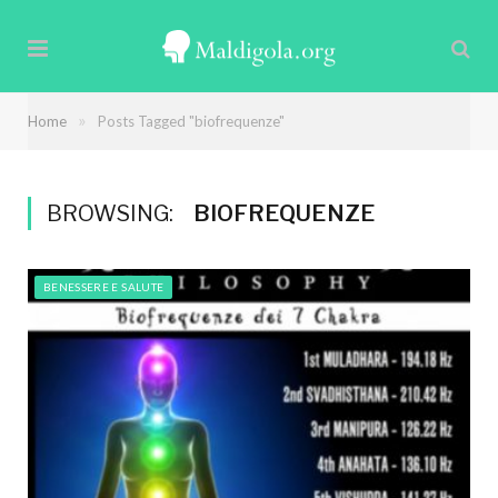
»
Home
Posts Tagged "biofrequenze"
BROWSING:
BIOFREQUENZE
BENESSERE E SALUTE